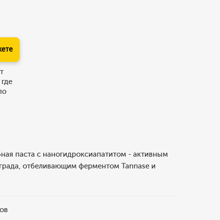
кете
т
 где
по
ная паста с наногидроксиапатитом - активным
нограда, отбеливающим ферментом Tannase и
бов