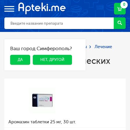
0
Главная
Каталог
Лекарства и БАДы
Лечение
Ваш город Симферополь?
ДА
НЕТ, ДРУГОЙ
онкологических заболеваний
Лечение онкологических
ДА
НЕТ, ДРУГОЙ
заболеваний
Аромазин таблетки 25 мг, 30 шт.