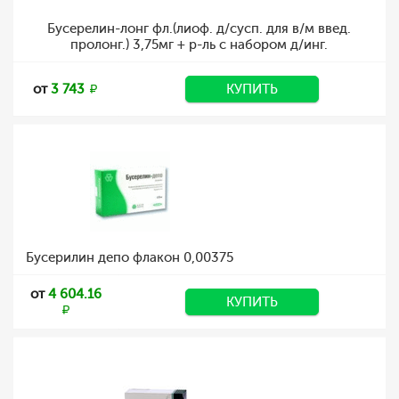
Бусерелин-лонг фл.(лиоф. д/сусп. для в/м введ.
пролонг.) 3,75мг + р-ль с набором д/инг.
от
3 743
КУПИТЬ
Бусерилин депо флакон 0,00375
от
4 604.16
КУПИТЬ