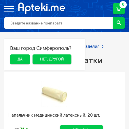
0
Главная
Каталог
Мед. приборы и изделия
Ваш город Симферополь?
ДА
НЕТ, ДРУГОЙ
Медицинские перчатки
Медицинские перчатки
ДА
НЕТ, ДРУГОЙ
Напальчник медицинский латексный, 20 шт.