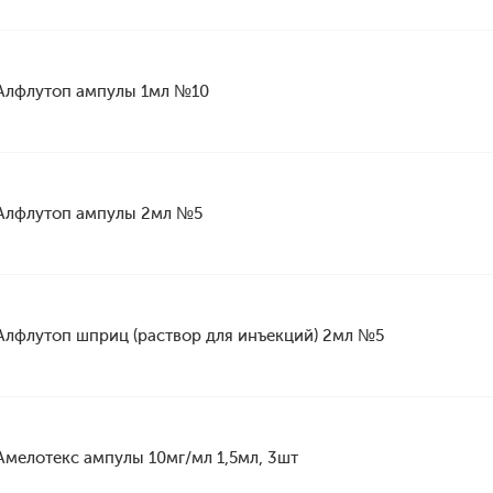
Алфлутоп ампулы 1мл №10
Алфлутоп ампулы 2мл №5
Алфлутоп шприц (раствор для инъекций) 2мл №5
Амелотекс ампулы 10мг/мл 1,5мл, 3шт