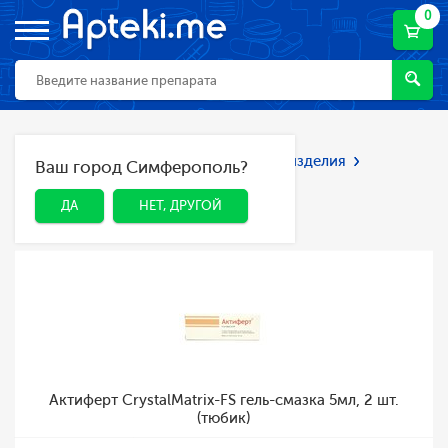
0
Главная
Каталог
Мед. приборы и изделия
Ваш город Симферополь?
ДА
НЕТ, ДРУГОЙ
Презервативы
Презервативы
ДА
НЕТ, ДРУГОЙ
Актиферт CrystalMatrix-FS гель-смазка 5мл, 2 шт.
(тюбик)