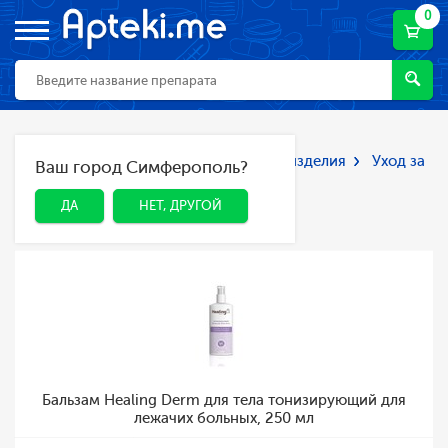
0
Главная
Каталог
Мед. приборы и изделия
Уход за
Ваш город Симферополь?
ДА
НЕТ, ДРУГОЙ
больными
Уход за больными
ДА
НЕТ, ДРУГОЙ
Бальзам Healing Derm для тела тонизирующий для
лежачих больных, 250 мл