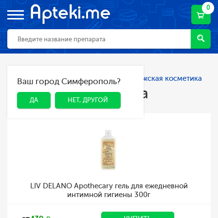
0
Главная
Каталог
Косметика
Мужская косметика
Ваш город Симферополь?
ДА
НЕТ, ДРУГОЙ
Мужская косметика
ДА
НЕТ, ДРУГОЙ
LIV DELANO Apothecary гель для ежедневной
интимной гигиены 300г