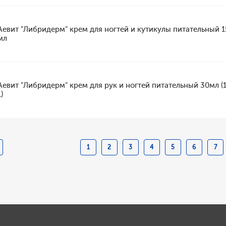
Аевит "Либридерм" крем для ногтей и кутикулы питательный 1
мл
Аевит "Либридерм" крем для рук и ногтей питательный 30мл (1
1)
1
2
3
4
5
6
7