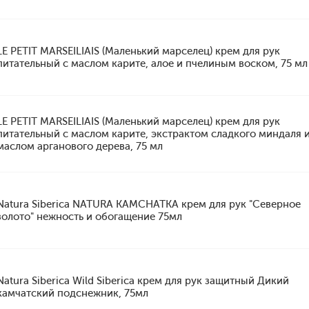
LE PETIT MARSEILIAIS (Маленький марселец) крем для рук
питательный с маслом карите, алое и пчелиным воском, 75 мл
LE PETIT MARSEILIAIS (Маленький марселец) крем для рук
питательный с маслом карите, экстрактом сладкого миндаля 
маслом арганового дерева, 75 мл
Natura Siberica NATURA KAMCHATKA крем для рук "Северное
золото" нежность и обогащение 75мл
Natura Siberica Wild Siberica крем для рук защитный Дикий
камчатский подснежник, 75мл