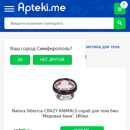
0
Главная
Каталог
Косметика
Косметика для тела
Ваш город Симферополь?
ДА
НЕТ, ДРУГОЙ
Косметика для тела
ДА
НЕТ, ДРУГОЙ
Natura Siberica CRAZY ANIMALS скраб для тела био
"Медовая баня", 180мл