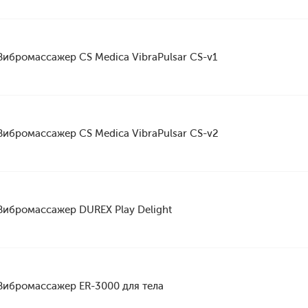
Вибромассажер CS Medica VibraPulsar CS-v1
Вибромассажер CS Medica VibraPulsar CS-v2
Вибромассажер DUREX Play Delight
Вибромассажер ER-3000 для тела