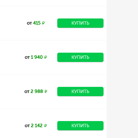
от
415
КУПИТЬ
от
1 940
КУПИТЬ
от
2 988
КУПИТЬ
от
2 142
КУПИТЬ