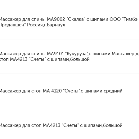
Массажер для спины МА9002 "Скалка" с шипами ООО "Тимбэ
Продакшен" Россия,г.Барнаул
Массажер для спины МА9101 "Кукуруза",с шипами Массажер д
стоп МА4213 "Счеты" с шипами,большой
Массажер для стоп МА 4120 "Счеты",с шипами,средний
Массажер для стоп МА4213 "Счеты" с шипами,большой