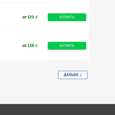
от
129
КУПИТЬ
от
138
КУПИТЬ
ДАЛЬШЕ