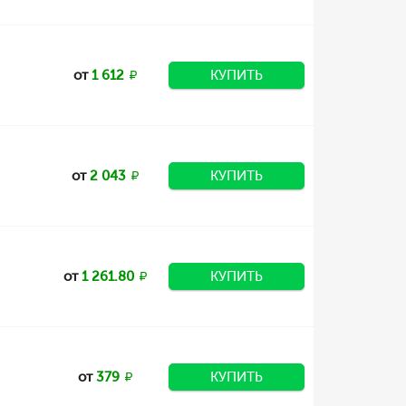
от
1 612
КУПИТЬ
от
2 043
КУПИТЬ
от
1 261.80
КУПИТЬ
от
379
КУПИТЬ