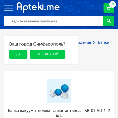
0
Главная
Каталог
Мед. приборы и изделия
Банки
Ваш город Симферополь?
ДА
НЕТ, ДРУГОЙ
вакуумные массажные
Банки вакуумные
ДА
НЕТ, ДРУГОЙ
массажные
Банка вакуумн. полим.-стекл. антицелл. БВ-01-АП-1, 2
шт.