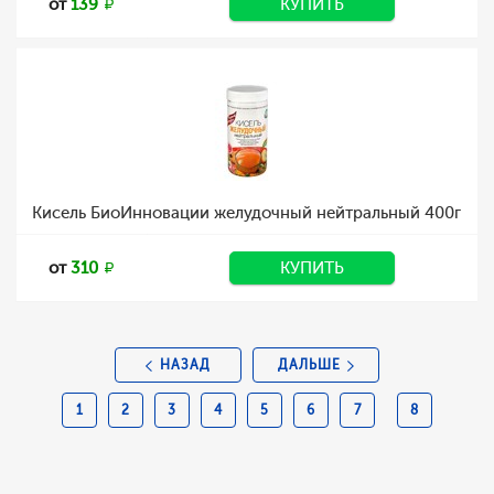
от
139
КУПИТЬ
Кисель БиоИнновации желудочный нейтральный 400г
от
310
КУПИТЬ
НАЗАД
ДАЛЬШЕ
1
2
3
4
5
6
7
8