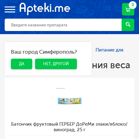
0
Главная
Каталог
Спорт и фитнес
Питание для
Ваш город Симферополь?
ДА
НЕТ, ДРУГОЙ
снижения веса
Питание для снижения веса
ДА
НЕТ, ДРУГОЙ
Батончик фруктовый ГЕРБЕР ДоРеМи злаки/яблоко/
виноград, 25 г