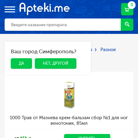
0
Главная
Каталог
Лекарства и БАДы
Разное
Ваш город Симферополь?
ДА
НЕТ, ДРУГОЙ
Разное
ДА
НЕТ, ДРУГОЙ
1000 Трав от Мазнева крем-бальзам сбор №1 для ног
венотоник, 85мл