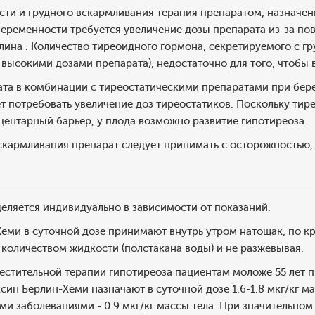
сти и грудного вскармливания терапия препаратом, назначен
беременности требуется увеличение дозы препарата из-за п
ина . Количество тиреоидного гормона, секретируемого с г
высокими дозами препарата), недостаточно для того, чтобы 
та в комбинации с тиреостатическими препаратами при бере
 потребовать увеличение доз тиреостатиков. Поскольку тирео
центарный барьер, у плода возможно развитие гипотиреоза.
скармливания препарат следует принимать с осторожностью,
еляется индивидуально в зависимости от показаний.
еми в суточной дозе принимают внутрь утром натощак, по кр
количеством жидкости (полстакана воды) и не разжевывая.
естительной терапии гипотиреоза пациентам моложе 55 лет п
син Берлин-Хеми назначают в суточной дозе 1.6-1.8 мкг/кг ма
и заболеваниями - 0.9 мкг/кг массы тела. При значительном