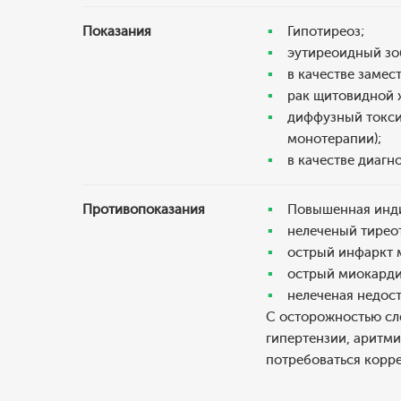
Показания
Гипотиреоз;
эутиреоидный зо
в качестве замес
рак щитовидной ж
диффузный токси
монотерапии);
в качестве диагн
Противопоказания
Повышенная инди
нелеченый тирео
острый инфаркт 
острый миокарди
нелеченая недос
С осторожностью сле
гипертензии, аритм
потребоваться корре