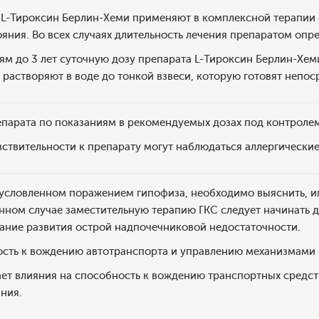
 L-Тироксин Берлин-Хеми применяют в комплексной терапии 
яния. Во всех случаях длительность лечения препаратом опре
ям до 3 лет суточную дозу препарата L-Тироксин Берлин-Хем
 растворяют в воде до тонкой взвеси, которую готовят непо
парата по показаниям в рекомендуемых дозах под контроле
ствительности к препарату могут наблюдаться аллергические
бусловленном поражением гипофиза, необходимо выяснить, и
нном случае заместительную терапию ГКС следует начинать 
ание развития острой надпочечниковой недостаточности.
ость к вождению автотранспорта и управлению механизмами
ает влияния на способность к вождению транспортных средс
ния.