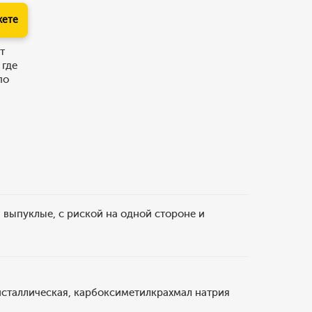
кете
т
 где
по
а выпуклые, с риской на одной стороне и
исталлическая, карбоксиметилкрахмал натрия