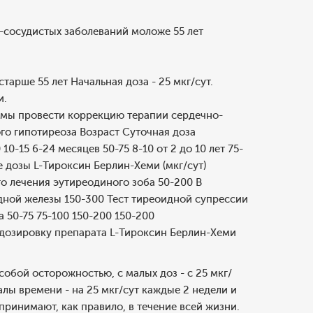
-сосудистых заболеваний моложе 55 лет
арше 55 лет Начальная доза - 25 мкг/сут.
и.
емы провести коррекцию терапии сердечно-
го гипотиреоза Возраст Суточная доза
10-15 6-24 месяцев 50-75 8-10 от 2 до 10 лет 75-
е дозы L-Тироксин Берлин-Хеми (мкг/сут)
о лечения эутиреодиного зоба 50-200 В
дной железы 150-300 Тест тиреоидной супрессии
та 50-75 75-100 150-200 150-200
 дозировку препарата L-Тироксин Берлин-Хеми
обой осторожностью, с малых доз - с 25 мкг/
лы времени - на 25 мкг/сут каждые 2 недели и
принимают, как правило, в течение всей жизни.