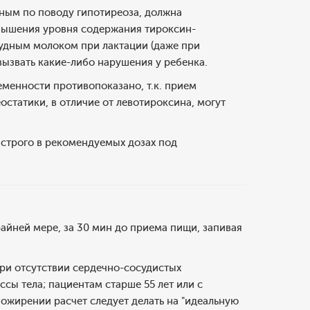
ным по поводу гипотиреоза, должна
овышения уровня содержания тироксин-
рудным молоком при лактации (даже при
вызвать какие-либо нарушения у ребенка.
менности противопоказано, т.к. прием
статики, в отличие от левотироксина, могут
 строго в рекомендуемых дозах под
айней мере, за 30 мин до приема пищи, запивая
ри отсутствии сердечно-сосудистых
ссы тела; пациентам старше 55 лет или с
 ожирении расчет следует делать на "идеальную