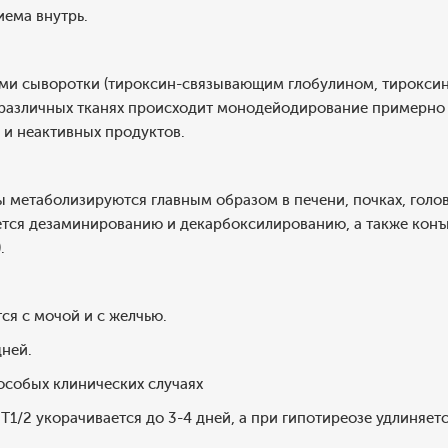
иема внутрь.
ами сыворотки (тироксин-связывающим глобулином, тирокс
В различных тканях происходит монодейодирование примерно
 и неактивных продуктов.
 метаболизируются главным образом в печени, почках, голо
ется дезаминированию и декарбоксилированию, а также кон
.
ся с мочой и с желчью.
дней.
особых клинических случаях
T1/2 укорачивается до 3-4 дней, а при гипотиреозе удлиняетс