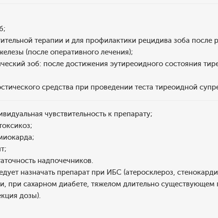
б;
тительной терапии и для профилактики рецидива зоба после
елезы (после оперативного лечения);
ческий зоб: после достижения эутиреоидного состояния тир
остического средства при проведении теста тиреоидной супр
видуальная чувствительность к препарату;
токсикоз;
миокарда;
т;
таточность надпочечников.
дует назначать препарат при ИБС (атеросклероз, стенокарди
ии, при сахарном диабете, тяжелом длительно существующем
кция дозы).