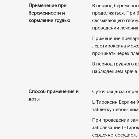
Применение при
В период беременно
беременности и
продолжаться. При 
кормлении грудью
связывающего глобул
проведении лечения 
Применение препара
левотироксина может
проникать через пла
В период грудного в
наблюдением врача.
Способ применения и
Суточная доза опред
дозы
L-Тироксин Берлин-Х
таблетку небольшим 
При проведении зам
заболеваний L-Тирок
сердечно-сосудистым