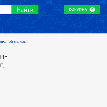
Найти
КОРЗИНА
0
овидной железы
н-
г,