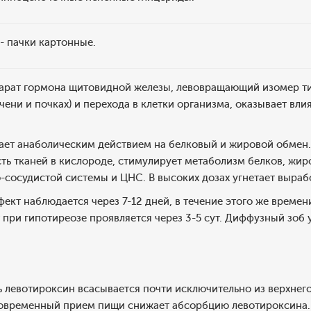
) - пачки картонные.
арат гормона щитовидной железы, левовращающий изомер ти
чени и почках) и перехода в клетки организма, оказывает вли
ает анаболическим действием на белковый и жировой обмен. 
ть тканей в кислороде, стимулирует метаболизм белков, жир
-сосудистой системы и ЦНС. В высоких дозах угнетает выраб
ект наблюдается через 7-12 дней, в течение этого же времен
при гипотиреозе проявляется через 3-5 сут. Диффузный зоб у
 левотироксин всасывается почти исключительно из верхнего
овременный прием пищи снижает абсорбцию левотироксина. 