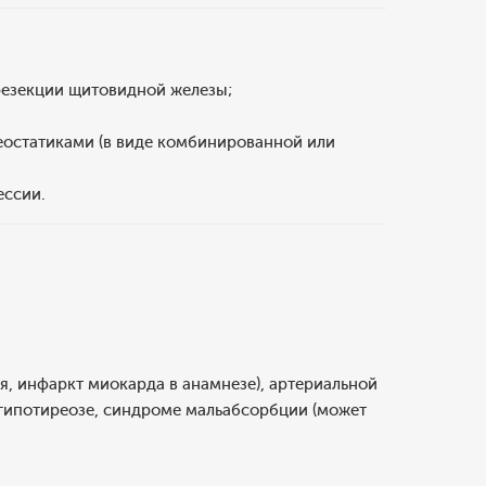
 резекции щитовидной железы;
еостатиками (в виде комбинированной или
ессии.
я, инфаркт миокарда в анамнезе), артериальной
 гипотиреозе, синдроме мальабсорбции (может