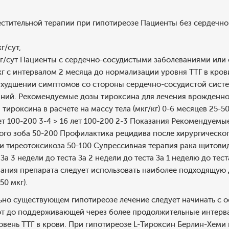
стительной терапии при гипотиреозе Пациенты без сердечно
г/сут,
г/сут Пациенты с сердечно-сосудистыми заболеваниями или ст
кг с интервалом 2 месяца до нормализации уровня ТТГ в кров
ухудшении симптомов со стороны сердечно-сосудистой сист
аний. Рекомендуемые дозы тироксина для лечения врожденно
 тироксина в расчете на массу тела (мкг/кг) 0-6 месяцев 25-50 
 лет 100-200 3-4 > 16 лет 100-200 2-3 Показания Рекомендуемы
го зоба 50-200 Профилактика рецидива после хирургическог
и тиреотоксикоза 50-100 Супрессивная терапия рака щитови
 За 3 недели до теста За 2 недели до теста За 1 неделю до тес
вания препарата следует использовать наиболее подходящую
150 мкг).
но существующем гипотиреозе лечение следует начинать с ос
ют до поддерживающей через более продолжительные интерва
вень ТТГ в крови. При гипотиреозе L-Тироксин Берлин-Хеми 