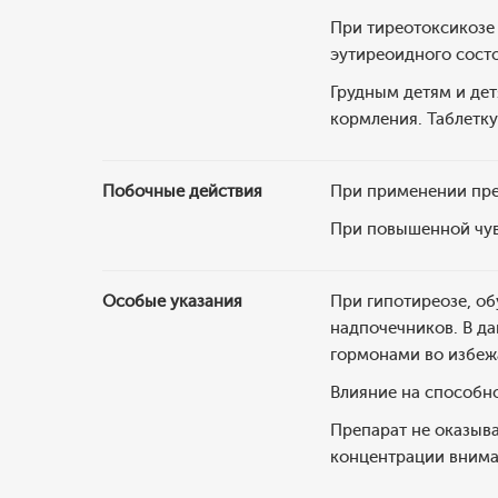
При тиреотоксикозе
эутиреоидного состо
Грудным детям и дет
кормления. Таблетку
Побочные действия
При применении пре
При повышенной чув
Особые указания
При гипотиреозе, о
надпочечников. В да
гормонами во избеж
Влияние на способн
Препарат не оказыв
концентрации внима