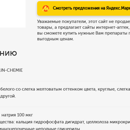
Смотреть предложения на Яндекс.Мар
Уважаемые покупатели, этот сайт не продае
товары, а предлагает сайты интернет-аптек,
вы сможете купить нужные Вам препараты 
выгодным ценам.
ению
LIN-CHEMIE
 белого со слегка желтоватым оттенком цвета, круглые, слегк
 другой.
 натрия 100 мкг
щества: кальция гидрофосфата дигидрат, целлюлоза микрокр
длинноцепочечные неполные глицериды.