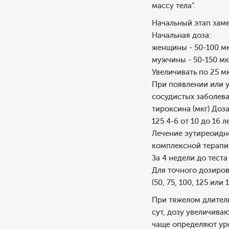
массу тела".
Начальный этап заме
Начальная доза:
женщины - 50-100 мк
мужчины - 50-150 мк
Увеличивать по 25 м
При появлении или 
сосудистых заболев
тироксина (мкг) Доза
125 4-6 от 10 до 16
Лечение эутиреоидно
комплексной терапи
За 4 недели до теста
Для точного дозиро
(50, 75, 100, 125 или 
При тяжелом длитель
сут, дозу увеличива
чаще определяют уро