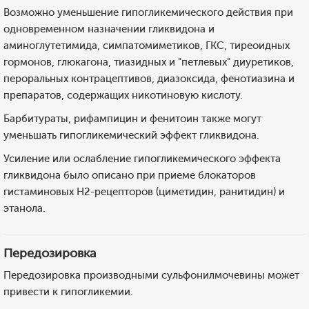
Возможно уменьшение гипогликемического действия при
одновременном назначении гликвидона и
аминоглутетимида, симпатомиметиков, ГКС, тиреоидных
гормонов, глюкагона, тиазидных и "петлевых" диуретиков,
пероральных контрацептивов, диазоксида, фенотиазина и
препаратов, содержащих никотиновую кислоту.
Барбитураты, рифампицин и фенитоин также могут
уменьшать гипогликемический эффект гликвидона.
Усиление или ослабление гипогликемического эффекта
гликвидона было описано при приеме блокаторов
гистаминовых Н2-рецепторов (циметидин, ранитидин) и
этанола.
Передозировка
Передозировка производными сульфонилмочевины может
привести к гипогликемии.