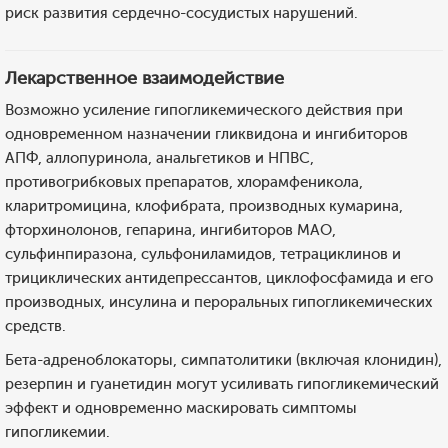
риск развития сердечно-сосудистых нарушений.
Лекарственное взаимодействие
Возможно усиление гипогликемического действия при
одновременном назначении гликвидона и ингибиторов
АПФ, аллопуринола, анальгетиков и НПВС,
противогрибковых препаратов, хлорамфеникола,
кларитромицина, клофибрата, производных кумарина,
фторхинолонов, гепарина, ингибиторов МАО,
сульфинпиразона, сульфониламидов, тетрациклинов и
трициклических антидепрессантов, циклофосфамида и его
производных, инсулина и пероральных гипогликемических
средств.
Бета-адреноблокаторы, симпатолитики (включая клонидин),
резерпин и гуанетидин могут усиливать гипогликемический
эффект и одновременно маскировать симптомы
гипогликемии.