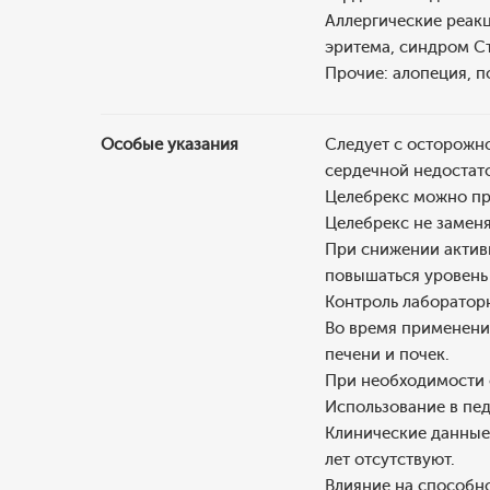
Аллергические реакц
эритема, синдром С
Прочие: алопеция, 
Особые указания
Следует с осторожн
сердечной недостато
Целебрекс можно пр
Целебрекс не замен
При снижении актив
повышаться уровень 
Контроль лаборатор
Во время применени
печени и почек.
При необходимости 
Использование в пе
Клинические данные 
лет отсутствуют.
Влияние на способн