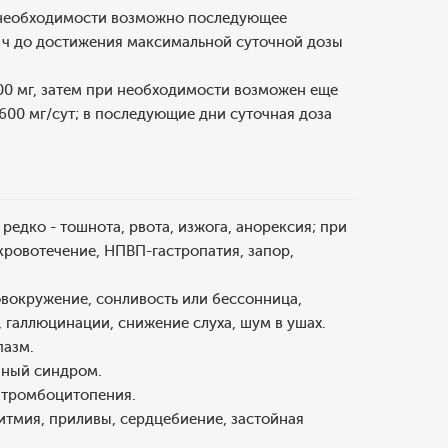
и необходимости возможно последующее
 ч до достижения максимальной суточной дозы
00 мг, затем при необходимости возможен еще
 600 мг/сут; в последующие дни суточная доза
редко - тошнота, рвота, изжога, анорексия; при
кровотечение, НПВП-гастропатия, запор,
овокружение, сонливость или бессонница,
, галлюцинации, снижение слуха, шум в ушах.
пазм.
чный синдром.
, тромбоцитопения.
итмия, приливы, сердцебиение, застойная