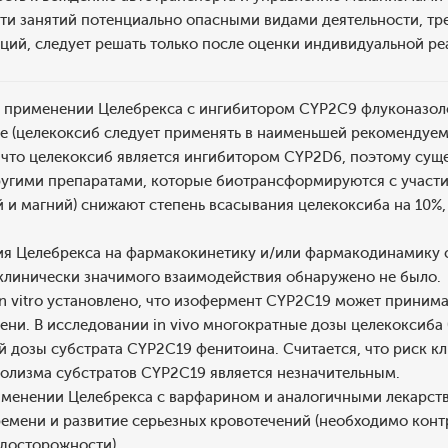
ти занятий потенциально опасными видами деятельности, 
ий, следует решать только после оценки индивидуальной ре
 применении Целебрекса с ингибитором CYP2C9 флуконазо
е (целекоксиб следует применять в наименьшей рекомендуем
o, что целекоксиб является ингибитором CYP2D6, поэтому сущ
ругими препаратами, которые биотрансформируются с участ
и магний) снижают степень всасывания целекоксиба на 10%,
ия Целебрекса на фармакокинетику и/или фармакодинамику 
 клинически значимого взаимодействия обнаружено не было.
n vitro установлено, что изофермент CYP2C19 может принима
ени. В исследовании in vivo многократные дозы целекоксиба (2
й дозы субстрата CYP2C19 фенитоина. Считается, что риск к
олизма субстратов CYP2C19 является незначительным.
менении Целебрекса с варфарином и аналогичными лекарст
емени и развитие серьезных кровотечений (необходимо конт
досторожности).