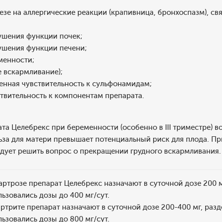
зе на аллергические реакции (крапивница, бронхоспазм), с
шения функции почек;
шения функции печени;
менности;
 вскармливание);
нная чувствительность к сульфонамидам;
вительность к компонентам препарата.
а Целебрекс при беременности (особенно в III триместре) во
ьза для матери превышает потенциальный риск для плода. П
едует решить вопрос о прекращении грудного вскармливания.
ртрозе препарат Целебрекс назначают в суточной дозе 200 мг
ьзовались дозы до 400 мг/сут.
трите препарат назначают в суточной дозе 200-400 мг, разд
ьзовались дозы до 800 мг/сут.