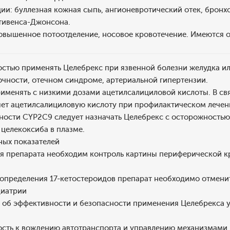
ии: буллезная кожная сыпь, ангионевротический отек, бронх
тивенса-Джонсона.
повышенное потоотделение, носовое кровотечение. Имеются 
остью применять Целебрекс при язвенной болезни желудка ил
чности, отечном синдроме, артериальной гипертензии.
именять с низкими дозами ацетилсалициловой кислоты. В свя
яет ацетилсалициловую кислоту при профилактическом лечен
ности CYP2C9 следует назначать Целебрекс с осторожностью,
целекоксиба в плазме.
ных показателей
я препарата необходим контроль картины периферической к
определения 17-кетостероидов препарат необходимо отменить
диатрии
об эффективности и безопасности применения Целебрекса у 
ость к вождению автотранспорта и управлению механизмами