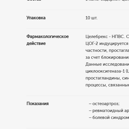
Упаковка
10 шт.
Фармакологическое
Целебрекс - НПВС. 
действие
ЦОГ-2 индуцируется 
частности, простагл
за счет блокирован
Данные исследований
циклооксигеназа-1 (
простагландины, син
процессы, связанные
Показания
– остеоартроз;
– ревматоидный ар
– болевой синдром р