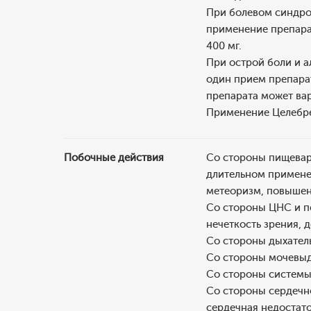
При болевом синдро
применение препара
400 мг.
При острой боли и а
один прием препарат
препарата может вар
Применение Целебрек
Побочные действия
Со стороны пищевари
длительном применен
метеоризм, повышен
Со стороны ЦНС и пе
нечеткость зрения, 
Со стороны дыхатель
Со стороны мочевыд
Со стороны системы 
Со стороны сердечно
сердечная недостато