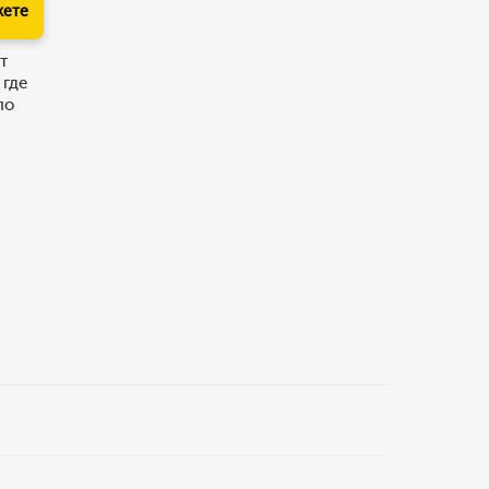
кете
т
 где
по