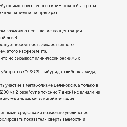
требующими повышенного внимания и быстроты
акции пациента на препарат.
лом возможно повышение концентрации
ой дозе).
ествует вероятность лекарственного
ием этого изофермента.
 что не вызывает клинически значимых
субстратов CYP2C9 глибурида, глибенкламида,
ть участие в метаболизме целекоксиба только в
00 мг 2 раза/сут в течение 7 дней) не влияли на
линически значимого ингибирования
венными средствами возможно увеличение
ролировать показатели свертываемости и