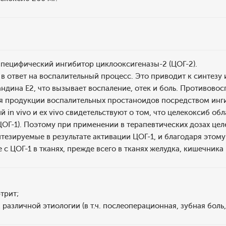
Специфический ингибитор циклооксигеназы-2 (ЦОГ-2).
в ответ на воспалительный процесс. Это приводит к синтезу
андина Е2, что вызывает воспаление, отек и боль. Противово
ия продукции воспалительных простаноидов посредством инг
 in vivo и ex vivo свидетельствуют о том, что целекоксиб о
ЦОГ-1). Поэтому при применении в терапевтических дозах цел
тезируемые в результате активации ЦОГ-1, и благодаря этом
 с ЦОГ-1 в тканях, прежде всего в тканях желудка, кишечника
трит;
азличной этиологии (в т.ч. послеоперационная, зубная боль