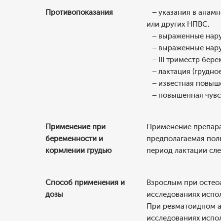
Противопоказания
– указания в анамне
или других НПВС;
– выраженные нару
– выраженные нару
– III триместр бере
– лактация (грудное
– известная повыше
– повышенная чувст
Применение при
Применение препарат
беременности и
предполагаемая пол
кормлении грудью
период лактации сл
Способ применения и
Взрослым при остеоа
дозы
исследованиях испол
При ревматоидном ар
исследованиях испол