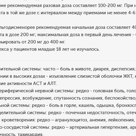
ме рекомендуемая разовая доза составляет 100-200 мг. Пр
та в той же дозе с интервалом между приемами не менее 4-6
льгодисменорее рекомендуемая начальная доза составляет 4
а в дозе 200 мг; максимальная доза в первый день лечения -
ьировать от 200 мг до 400 мг.
са у пациентов младше 18 лет не изучалось.
тельной системы: часто – боль в животе, диарея, диспепсия; 
ии в высоких дозах - изъязвление слизистой оболочки ЖКТ, 
ие активности АСТ и АЛТ.
риферической нервной системы: редко - головная боль, гол
депрессия, возбуждение, спутанность сознания, беспокойство
ной системы: редко - боль в горле, кашель, одышка, бронхос
елительной системы: редко - почечная недостаточность, оте
кроветворения: редко – агранулоцитоз, анемия, лейкопения
-сосудистой системы: редко – артериальная гипертензия, ар
чность, тахикардия.