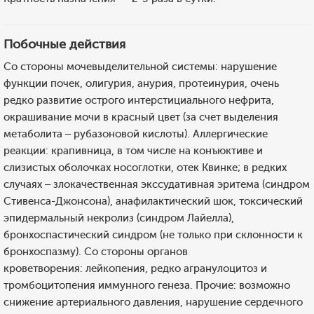
Побочные действия
Со стороны мочевыделительной системы: нарушение
функции почек, олигурия, анурия, протеинурия, очень
редко развитие острого интерстициального нефрита,
окрашивание мочи в красный цвет (за счет выделения
метаболита – рубазоновой кислоты). Аллергические
реакции: крапивница, в том числе на конъюктиве и
слизистых оболочках носоглотки, отек Квинке; в редких
случаях – злокачественная экссудативная эритема (синдром
Стивенса-Джонсона), анафилактический шок, токсический
эпидермальный некролиз (синдром Лайелла),
бронхоспастический синдром (не только при склонности к
бронхоспазму). Со стороны органов
кроветворения: лейкопения, редко агранулоцитоз и
тромбоцитопения иммунного генеза. Прочие: возможно
снижение артериального давления, нарушение сердечного