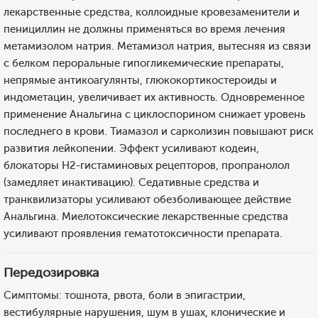
лекарственные средства, коллоидные кровезаменители и
пенициллин не должны применяться во время лечения
метамизолом натрия. Метамизол натрия, вытесняя из связи
с белком пероральные гипогликемические препараты,
непрямые антикоагулянты, глюкокортикостероиды и
индометацин, увеличивает их активность. Одновременное
применение Анальгина с циклоспорином снижает уровень
последнего в крови. Тиамазол и сарколизин повышают риск
развития лейкопении. Эффект усиливают кодеин,
блокаторы Н2-гистаминовых рецепторов, пропранолол
(замедляет инактивацию). Седативные средства и
транквилизаторы усиливают обезболивающее действие
Анальгина. Миелотоксические лекарственные средства
усиливают проявления гематотоксичности препарата.
Передозировка
Симптомы: тошнота, рвота, боли в эпигастрии,
вестибулярные нарушения, шум в ушах, клонические и