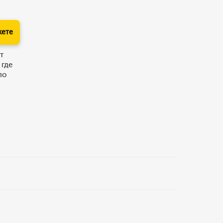
кете
т
 где
по