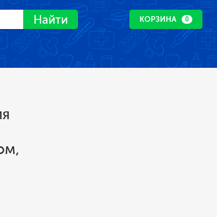
Найти
КОРЗИНА
0
ля
ом,
я