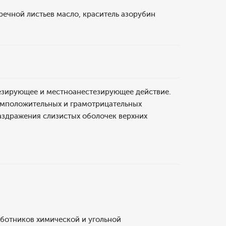
речной листьев масло, краситель азорубин
гезирующее и местноанестезирующее действие.
рамположительных и грамотрицательных
аздражения слизистых оболочек верхних
работников химической и угольной