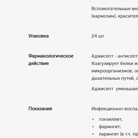
Вспомогательные вещ
(кармозин), красител
Упаковка
24 шт.
Фармакологическое
Аджисепт - антисеп
действие
Коагулирует белки 
микроорганизмов; о
дыхательных путей, 
Аджисепт уменьшает 
Показания
Инфекционно-воспали
тонзиллит;
фарингит;
ларингит (в т.ч.