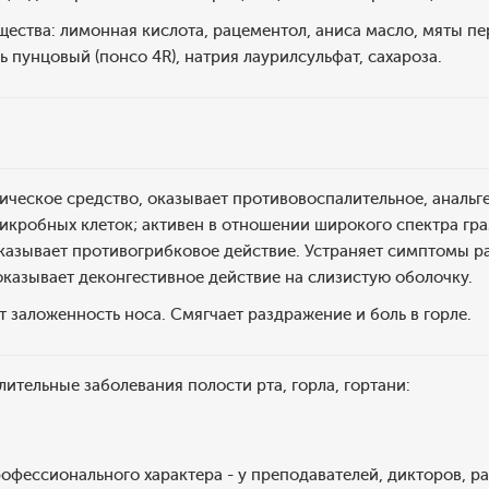
ества: лимонная кислота, рацементол, аниса масло, мяты пе
ь пунцовый (понсо 4R), натрия лаурилсульфат, сахароза.
тическое средство, оказывает противовоспалительное, аналь
микробных клеток; активен в отношении широкого спектра г
казывает противогрибковое действие. Устраняет симптомы р
оказывает деконгестивное действие на слизистую оболочку.
заложенность носа. Смягчает раздражение и боль в горле.
тельные заболевания полости рта, горла, гортани:
 профессионального характера - у преподавателей, дикторов, 