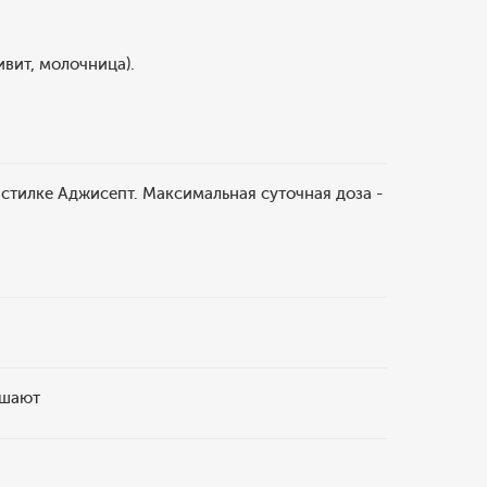
ивит, молочница).
астилке Аджисепт. Максимальная суточная доза -
ышают