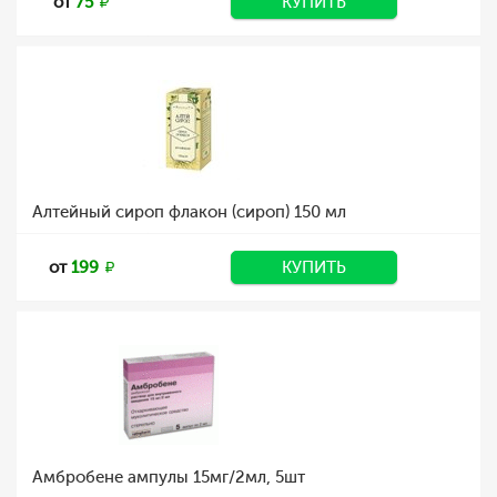
от
75
КУПИТЬ
Алтейный сироп флакон (сироп) 150 мл
от
199
КУПИТЬ
Амбробене ампулы 15мг/2мл, 5шт