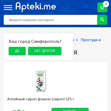
0
Главная
Каталог
Лекарства и БАДы
Простуда и
Ваш город Симферополь?
ДА
НЕТ, ДРУГОЙ
грипп
Препараты от кашля
Препараты от кашля
ДА
НЕТ, ДРУГОЙ
Алтейный сироп флакон (сироп) 125 г