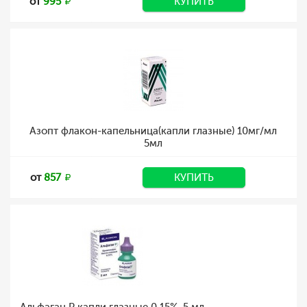
от
995
КУПИТЬ
Азопт флакон-капельница(капли глазные) 10мг/мл
5мл
от
857
КУПИТЬ