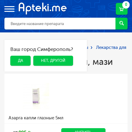
0
Главная
Каталог
Лекарства и БАДы
Лекарства для
Ваш город Симферополь?
ДА
НЕТ, ДРУГОЙ
глаз
Глазные капли, гели, мази
Глазные капли, гели, мази
ДА
НЕТ, ДРУГОЙ
Азарга капли глазные 5мл